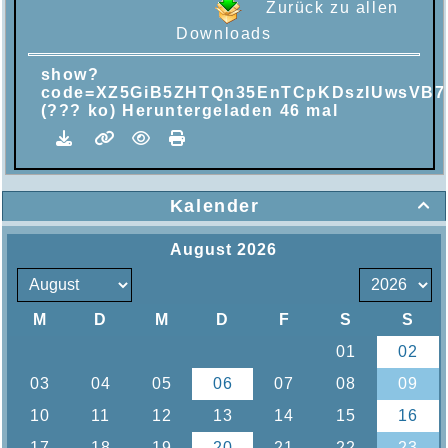
Zurück zu allen
Downloads
show?
code=XZ5GiB5ZHTQn35EnTCpKDszIUwsVB
(??? ko) Heruntergeladen 46 mal
Kalender
