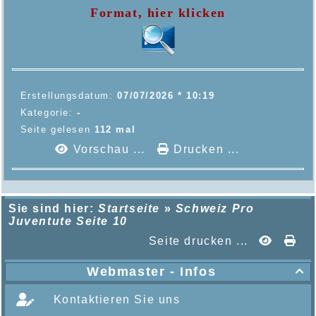
Format, hier klicken
Erstellungsdatum:
07/07/2026 * 10:19
Kategorie:
-
Seite gelesen
112 mal
Vorschau ...
Drucken ...
Sie sind hier:
Startseite
»
Schweiz Pro
Juventute Seite 10
Seite drucken ...
Webmaster - Infos

Kontaktieren Sie uns