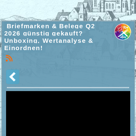
Briefmarken & Belege Q2
2026 günstig gekauft?
Unboxing, Wertanalyse &
Einordnen!