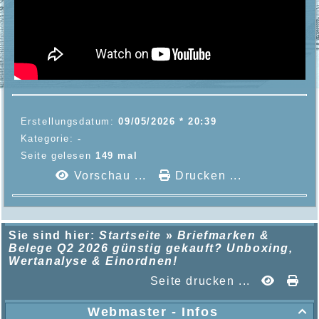
Erstellungsdatum:
09/05/2026 * 20:39
Kategorie:
-
Seite gelesen
149 mal
Vorschau ...
Drucken ...
Sie sind hier:
Startseite
»
Briefmarken &
Belege Q2 2026 günstig gekauft? Unboxing,
Wertanalyse & Einordnen!
Seite drucken ...
Webmaster - Infos
