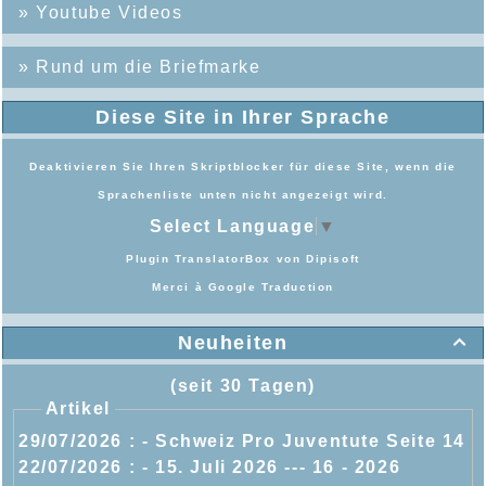
»
Youtube Videos
»
Rund um die Briefmarke
Diese Site in Ihrer Sprache
Deaktivieren Sie Ihren Skriptblocker für diese Site, wenn die
Sprachenliste unten nicht angezeigt wird.
Select Language
▼
Plugin TranslatorBox von
Dipisoft
Merci à
Google Traduction
Neuheiten

(seit 30 Tagen)
Artikel
29/07/2026 :
- Schweiz Pro Juventute Seite 14
22/07/2026 :
- 15. Juli 2026 --- 16 - 2026