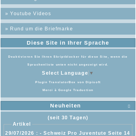
»
Youtube Videos
»
Rund um die Briefmarke
Diese Site in Ihrer Sprache
Deaktivieren Sie Ihren Skriptblocker für diese Site, wenn die
Sprachenliste unten nicht angezeigt wird.
Select Language
▼
Plugin TranslatorBox von
Dipisoft
Merci à
Google Traduction
Neuheiten

(seit 30 Tagen)
Artikel
29/07/2026 :
- Schweiz Pro Juventute Seite 14