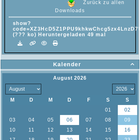
Zurück zu allen
Downloads
show?
code=XZ3HcD5Z1PPU9khkwChcg5zx4LnzD7
(??? ko) Heruntergeladen 49 mal
Kalender
