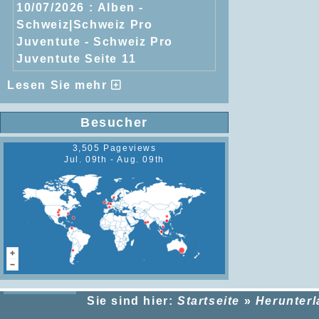
10/07/2026 :
Alben -
Schweiz|Schweiz Pro
Juventute - Schweiz Pro
Juventute Seite 11
Lesen Sie mehr
Besucher
3,505 Pageviews
Jul. 09th - Aug. 09th
Sie sind hier:
Startseite
»
Herunter