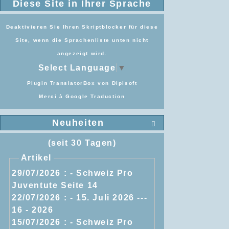
Diese Site in Ihrer Sprache
Deaktivieren Sie Ihren Skriptblocker für diese
Site, wenn die Sprachenliste unten nicht
angezeigt wird.
Select Language
▼
Plugin TranslatorBox von
Dipisoft
Merci à
Google Traduction
Neuheiten

(seit 30 Tagen)
Artikel
29/07/2026 :
- Schweiz Pro
Juventute Seite 14
22/07/2026 :
- 15. Juli 2026 ---
16 - 2026
15/07/2026 :
- Schweiz Pro