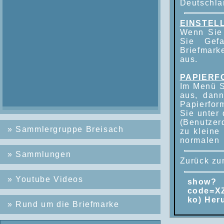
Deutschla
EINSTEL
Wenn Sie 
Sie Gef
Briefmark
aus.
PAPIERF
Im Menü S
aus, dann
Papierfor
Sie unter
(Benutzer
»
Sammlergruppe Breisach
zu kleine
normalen 
»
Sammlungen
Zurück z
»
Youtube Videos
show?
code=X
ko) Her
»
Rund um die Briefmarke