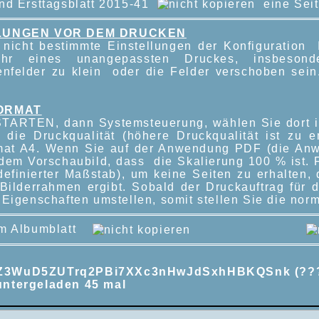
nd Ersttagsblatt 2015-41
eine Seit
LUNGEN VOR DEM DRUCKEN
nicht bestimmte Einstellungen der Konfiguration
ahr eines unangepassten Druckes, insbes
enfelder zu klein oder die Felder verschoben sein
ORMAT
TARTEN, dann Systemsteuerung, wählen Sie dort i
 die Druckqualität (höhere Druckqualität ist zu
mat A4. Wenn Sie auf der Anwendung PDF (die Anw
 dem Vorschaubild, dass die Skalierung 100 % ist. F
definierter Maßstab), um keine Seiten zu erhalten,
 Bilderrahmen ergibt. Sobald der Druckauftrag für 
Eigenschaften umstellen, somit stellen Sie die norm
um Albumblatt
Z3WuD5ZUTrq2PBi7XXc3nHwJdSxhHBKQSnk (??
untergeladen 45 mal