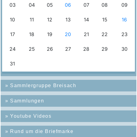
»
Sammlergruppe Breisach
»
Sammlungen
»
Youtube Videos
»
Rund um die Briefmarke