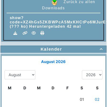
Zurück zu allen
Downloads
show?
code=XZ4hGs5ZKBWPcA5MxKHCtPo6MJurE
(??? ko) Heruntergeladen 42 mal
Kalender
