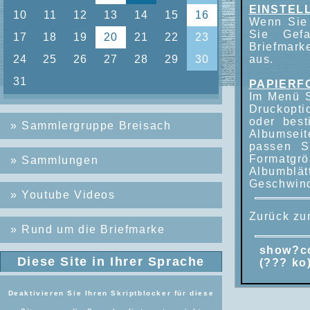
EINSTEL
Wenn Sie 
Sie Gef
Briefmark
aus.
PAPIERF
Im Menü S
Druckopti
oder bes
»
Sammlergruppe Breisach
Albumseit
passen S
Formatgrö
»
Sammlungen
Albumblät
Geschwind
»
Youtube Videos
Zurück z
»
Rund um die Briefmarke
show?c
Diese Site in Ihrer Sprache
(??? ko
Deaktivieren Sie Ihren Skriptblocker für diese