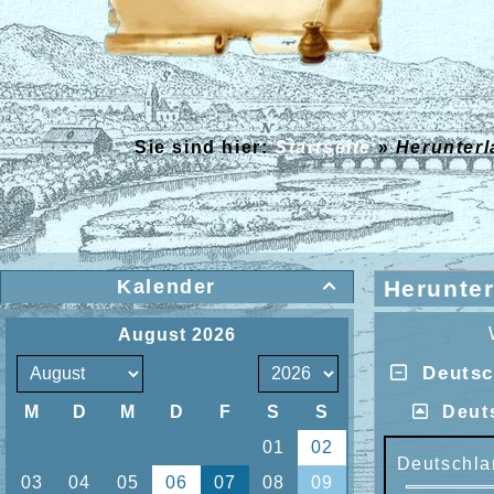
Sie sind hier:
Startseite
»
Herunter
Kalender
Herunte

Deutsch
Deut
Deutschla