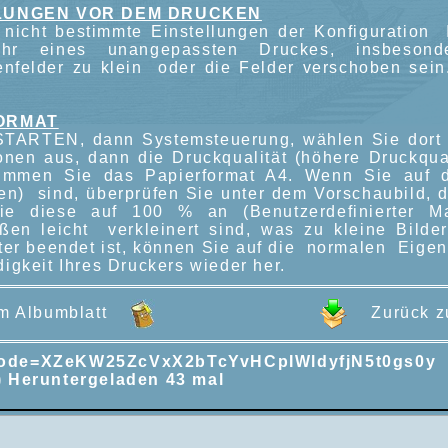
LUNGEN VOR DEM DRUCKEN
nicht bestimmte Einstellungen der Konfiguration
ahr eines unangepassten Druckes, insbes
enfelder zu klein oder die Felder verschoben sein
ORMAT
TARTEN, dann Systemsteuerung, wählen Sie dort i
onen aus, dann die Druckqualität (höhere Druckqual
timmen Sie das Papierformat A4. Wenn Sie auf 
en) sind, überprüfen Sie unter dem Vorschaubild, da
ie diese auf 100 % an (Benutzerdefinierter Ma
ßen leicht verkleinert sind, was zu kleine Bilder
ter beendet ist, können Sie auf die normalen Eigens
igkeit Ihres Druckers wieder her.
um Albumblatt
Zurück zu
ode=XZeKW25ZcVxX2bTcYvHCpIWldyfjN5t0gs0y
) Heruntergeladen 43 mal