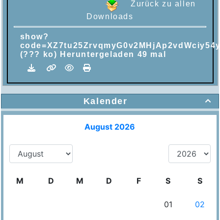
Zurück zu allen
Downloads
show?
code=XZ7tu25ZrvqmyG0v2MHjAp2vdWciy54
(??? ko) Heruntergeladen 49 mal
Kalender
