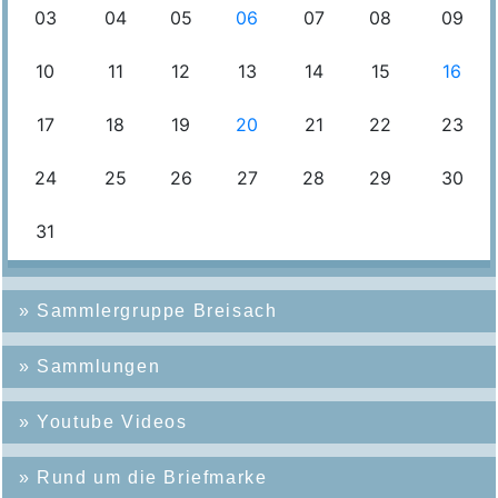
»
Sammlergruppe Breisach
»
Sammlungen
»
Youtube Videos
»
Rund um die Briefmarke