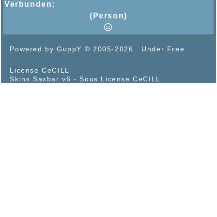
Verbunden:
(Person)
Powered by GuppY
© 2005-2026
Under Free
License CeCILL
Skins Saxbar v6
-
Sous License CeCILL