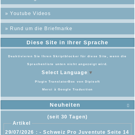
»
Youtube Videos
»
Rund um die Briefmarke
Diese Site in Ihrer Sprache
Deaktivieren Sie Ihren Skriptblocker für diese Site, wenn die
Sprachenliste unten nicht angezeigt wird.
Select Language
▼
Plugin TranslatorBox von
Dipisoft
Merci à
Google Traduction
Neuheiten

(seit 30 Tagen)
Artikel
29/07/2026 :
- Schweiz Pro Juventute Seite 14