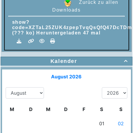
Zurück zu allen
Downloads
show?
code=XZTaL25ZUK4zpepTvqQsQfQ47DcTDm
(??? ko) Heruntergeladen 47 mal
Kalender
