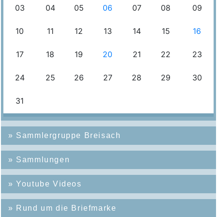
»
Sammlergruppe Breisach
»
Sammlungen
»
Youtube Videos
»
Rund um die Briefmarke