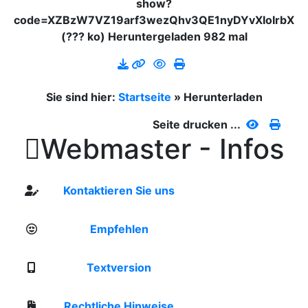
show?
code=XZBzW7VZ19arf3wezQhv3QE1nyDYvXIoIrbX
(??? ko) Heruntergeladen 982 mal
Sie sind hier:
Startseite
»
Herunterladen
Seite drucken ...

Webmaster - Infos
Kontaktieren Sie uns
Empfehlen
Textversion
Rechtliche Hinweise