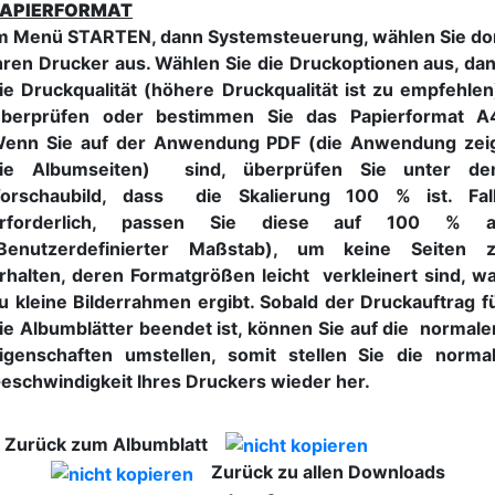
APIERFORMAT
m Menü STARTEN, dann Systemsteuerung, wählen Sie do
hren Drucker aus. Wählen Sie die Druckoptionen aus, da
ie Druckqualität (höhere Druckqualität ist zu empfehlen
berprüfen oder bestimmen Sie das Papierformat A
enn Sie auf der Anwendung PDF (die Anwendung zei
ie Albumseiten) sind, überprüfen Sie unter d
orschaubild, dass die Skalierung 100 % ist. Fal
rforderlich, passen Sie diese auf 100 % 
Benutzerdefinierter Maßstab), um keine Seiten 
rhalten, deren Formatgrößen leicht verkleinert sind, w
u kleine Bilderrahmen ergibt. Sobald der Druckauftrag f
ie Albumblätter beendet ist, können Sie auf die normal
igenschaften umstellen, somit stellen Sie die norma
eschwindigkeit Ihres Druckers wieder her.
Zurück zum Albumblatt
Zurück zu allen Downloads