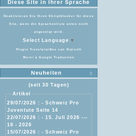
Diese Site in Ihrer Sprache
Deaktivieren Sie Ihren Skriptblocker für diese
Site, wenn die Sprachenliste unten nicht
angezeigt wird.
Select Language
▼
Plugin TranslatorBox von
Dipisoft
Merci à
Google Traduction
Neuheiten

(seit 30 Tagen)
Artikel
29/07/2026 :
- Schweiz Pro
Juventute Seite 14
22/07/2026 :
- 15. Juli 2026 ---
16 - 2026
15/07/2026 :
- Schweiz Pro