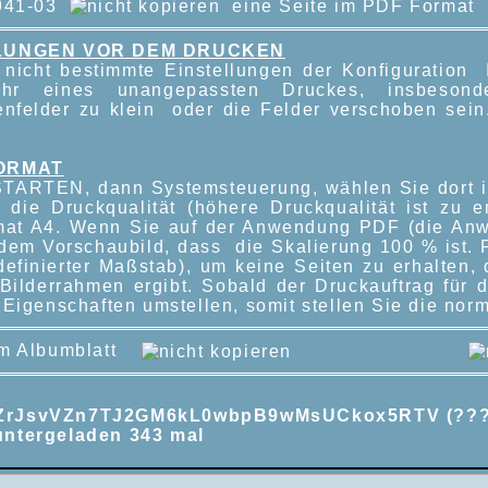
1941-03
eine Seite im PDF Format
LUNGEN VOR DEM DRUCKEN
nicht bestimmte Einstellungen der Konfiguration
ahr eines unangepassten Druckes, insbes
enfelder zu klein oder die Felder verschoben sein
ORMAT
TARTEN, dann Systemsteuerung, wählen Sie dort i
 die Druckqualität (höhere Druckqualität ist zu
mat A4. Wenn Sie auf der Anwendung PDF (die Anw
 dem Vorschaubild, dass die Skalierung 100 % ist. F
definierter Maßstab), um keine Seiten zu erhalten,
 Bilderrahmen ergibt. Sobald der Druckauftrag für 
Eigenschaften umstellen, somit stellen Sie die norm
um Albumblatt
ZrJsvVZn7TJ2GM6kL0wbpB9wMsUCkox5RTV (??
untergeladen 343 mal