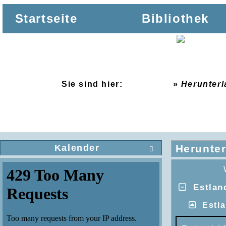
Startseite
Bibliothek
Sie sind hier:
Startseite
»
Herunter
Kalender
Herunte

Estlan
Estl