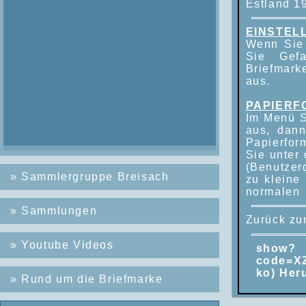
Estland 
EINSTEL
Wenn Sie 
Sie Gef
Briefmark
aus.
PAPIERF
Im Menü S
aus, dann
Papierfor
Sie unter
(Benutzer
»
Sammlergruppe Breisach
zu kleine
normalen 
»
Sammlungen
Zurück z
»
Youtube Videos
show?
code=X
ko) Her
»
Rund um die Briefmarke