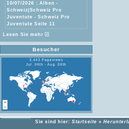
10/07/2026 :
Alben -
Schweiz|Schweiz Pro
Juventute - Schweiz Pro
Juventute Seite 11
Lesen Sie mehr
Besucher
3,443 Pageviews
Jul. 06th - Aug. 06th
Sie sind hier:
Startseite
»
Herunter