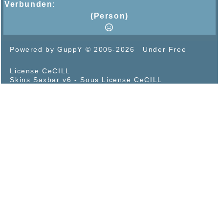
Verbunden:
(Person)
Powered by GuppY
© 2005-2026
Under Free
License CeCILL
Skins Saxbar v6
-
Sous License CeCILL