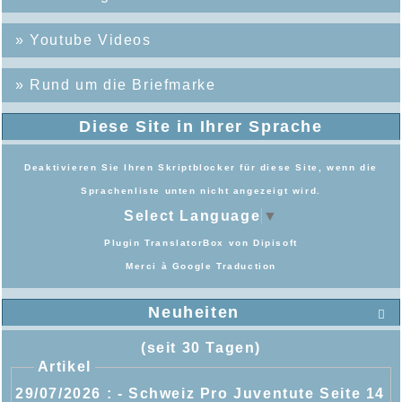
»
Youtube Videos
»
Rund um die Briefmarke
Diese Site in Ihrer Sprache
Deaktivieren Sie Ihren Skriptblocker für diese Site, wenn die
Sprachenliste unten nicht angezeigt wird.
Select Language
▼
Plugin TranslatorBox von
Dipisoft
Merci à
Google Traduction
Neuheiten

(seit 30 Tagen)
Artikel
29/07/2026 :
- Schweiz Pro Juventute Seite 14