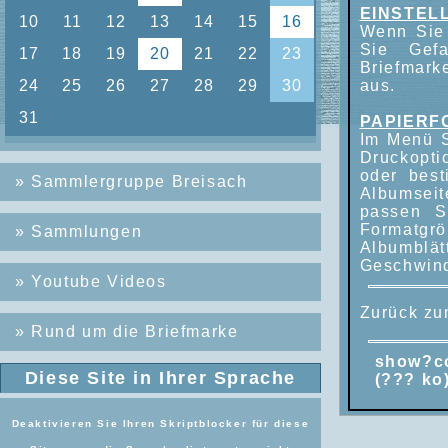
EINSTEL
Wenn Sie 
Sie Gef
Briefmark
aus.
PAPIERF
Im Menü S
Druckopti
oder bes
»
Sammlergruppe Breisach
Albumseit
passen S
Formatgrö
»
Sammlungen
Albumblät
Geschwind
»
Youtube Videos
Zurück z
»
Rund um die Briefmarke
show?c
Diese Site in Ihrer Sprache
(??? ko
Deaktivieren Sie Ihren Skriptblocker für diese