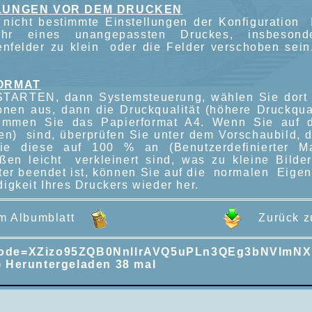
LUNGEN VOR DEM DRUCKEN
nicht bestimmte Einstellungen der Konfiguration
ahr eines unangepassten Druckes, insbes
enfelder zu klein oder die Felder verschoben sein
ORMAT
TARTEN, dann Systemsteuerung, wählen Sie dort i
onen aus, dann die Druckqualität (höhere Druckqual
timmen Sie das Papierformat A4. Wenn Sie auf 
en) sind, überprüfen Sie unter dem Vorschaubild, da
ie diese auf 100 % an (Benutzerdefinierter Ma
ßen leicht verkleinert sind, was zu kleine Bilder
ter beendet ist, können Sie auf die normalen Eigens
igkeit Ihres Druckers wieder her.
um Albumblatt
Zurück zu
ode=XZizo95ZQB0NnllrAVQ5uPLn3QEg3bNVlmNX
) Heruntergeladen 38 mal