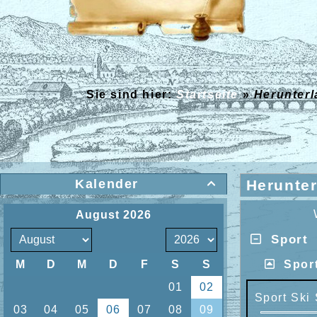
Sie sind hier:
Startseite
»
Herunter
Kalender
Herunte

Sport
Sport
Sport Ski 