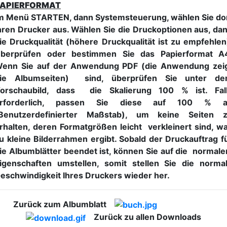
APIERFORMAT
m Menü STARTEN, dann Systemsteuerung, wählen Sie do
hren Drucker aus. Wählen Sie die Druckoptionen aus, da
ie Druckqualität (höhere Druckqualität ist zu empfehlen
berprüfen oder bestimmen Sie das Papierformat A
enn Sie auf der Anwendung PDF (die Anwendung zei
ie Albumseiten) sind, überprüfen Sie unter d
orschaubild, dass die Skalierung 100 % ist. Fal
rforderlich, passen Sie diese auf 100 % 
Benutzerdefinierter Maßstab), um keine Seiten 
rhalten, deren Formatgrößen leicht verkleinert sind, w
u kleine Bilderrahmen ergibt. Sobald der Druckauftrag f
ie Albumblätter beendet ist, können Sie auf die normal
igenschaften umstellen, somit stellen Sie die norma
eschwindigkeit Ihres Druckers wieder her.
Zurück zum Albumblatt
Zurück zu allen Downloads