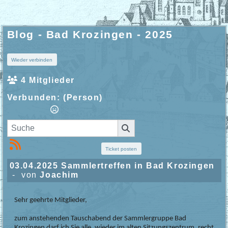
Blog - Bad Krozingen - 2025
Wieder verbinden
4 Mitglieder
Verbunden:
(Person)
Ticket posten
03.04.2025 Sammlertreffen in Bad Krozingen
- von
Joachim
Sehr geehrte Mitglieder,
zum anstehenden Tauschabend der Sammlergruppe Bad
Krozingen darf ich Sie alle, wieder im alten Sitzungszentrum, recht