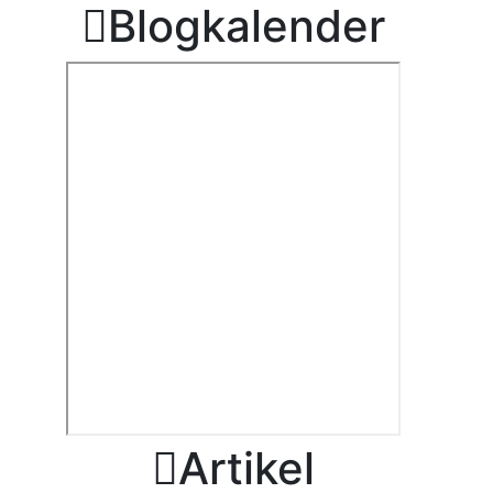

Blogkalender

Artikel