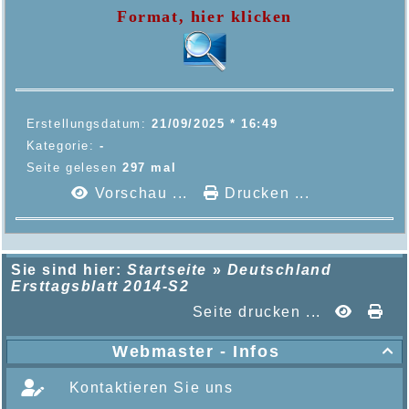
Format, hier klicken
Erstellungsdatum:
21/09/2025 * 16:49
Kategorie:
-
Seite gelesen
297 mal
Vorschau ...
Drucken ...
Sie sind hier:
Startseite
»
Deutschland
Ersttagsblatt 2014-S2
Seite drucken ...
Webmaster - Infos

Kontaktieren Sie uns