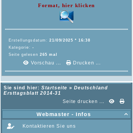
Format, hier klicken
Erstellungsdatum:
21/09/2025 * 16:38
Kategorie:
-
Seite gelesen
265 mal
Vorschau ...
Drucken ...
Sie sind hier:
Startseite
»
Deutschland
Ersttagsblatt 2014-31
Seite drucken ...
Webmaster - Infos

Kontaktieren Sie uns