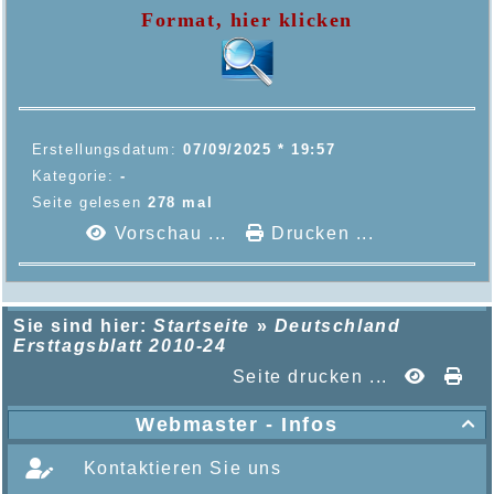
Format, hier klicken
Erstellungsdatum:
07/09/2025 * 19:57
Kategorie:
-
Seite gelesen
278 mal
Vorschau ...
Drucken ...
Sie sind hier:
Startseite
»
Deutschland
Ersttagsblatt 2010-24
Seite drucken ...
Webmaster - Infos

Kontaktieren Sie uns