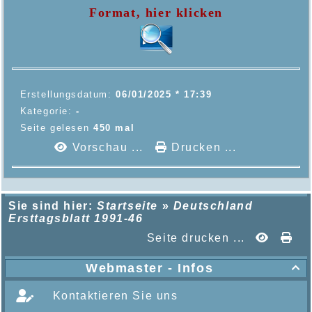
Format, hier klicken
Erstellungsdatum:
06/01/2025 * 17:39
Kategorie:
-
Seite gelesen
450 mal
Vorschau ...
Drucken ...
Sie sind hier:
Startseite
»
Deutschland
Ersttagsblatt 1991-46
Seite drucken ...
Webmaster - Infos

Kontaktieren Sie uns