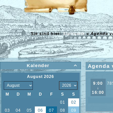
Sie sind hier:
Startseite
»
Agenda 
Kalender
Agenda

9:00
78
↓
16:00